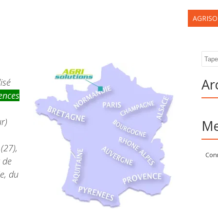
AGRISO
Rech
Ar
isé
nces
r)
Me
(27),
Con
 de
e, du