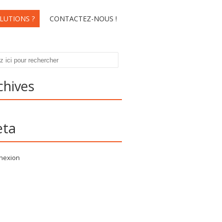
LUTIONS ?
CONTACTEZ-NOUS !
erche
chives
ta
nexion