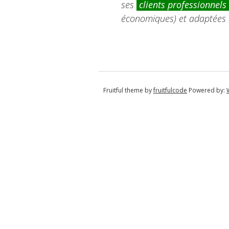
ses
clients professionnels
économiques) et adaptées à 
Fruitful theme by
fruitfulcode
Powered by: